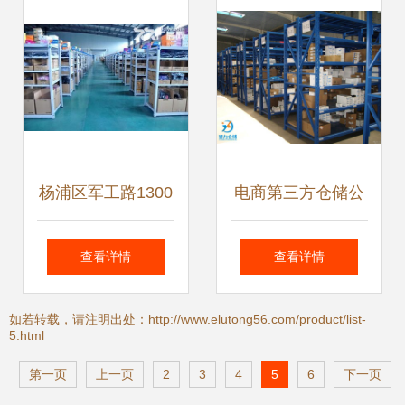
杨浦区军工路1300
电商第三方仓储公
号仓库出租 专业物
司 仓库出租与租赁
查看详情
查看详情
品仓储托管服务
开发策略
如若转载，请注明出处：http://www.elutong56.com/product/list-
5.html
第一页
上一页
2
3
4
5
6
下一页